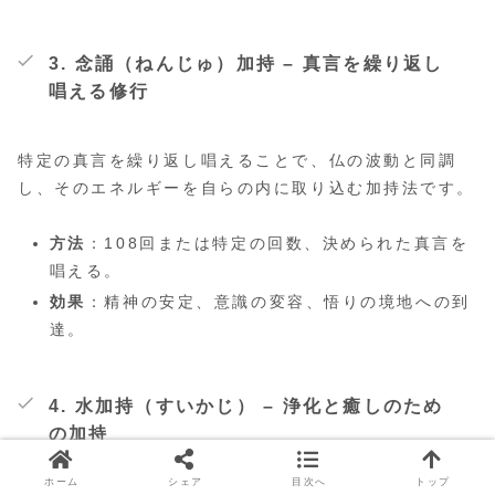
3.
念誦（ねんじゅ）加持
– 真言を繰り返し
唱える修行
特定の真言を繰り返し唱えることで、仏の波動と同調
し、そのエネルギーを自らの内に取り込む加持法です。
方法
：108回または特定の回数、決められた真言を
唱える。
効果
：精神の安定、意識の変容、悟りの境地への到
達。
4.
水加持（すいかじ）
– 浄化と癒しのため
の加持
ホーム
シェア
目次へ
トップ