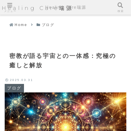
Healing Care瑞源
Healing Care瑞源
メニュー
検索
Home
ブログ
密教が語る宇宙との一体感：究極の
癒しと解放
2025.03.31
ブログ