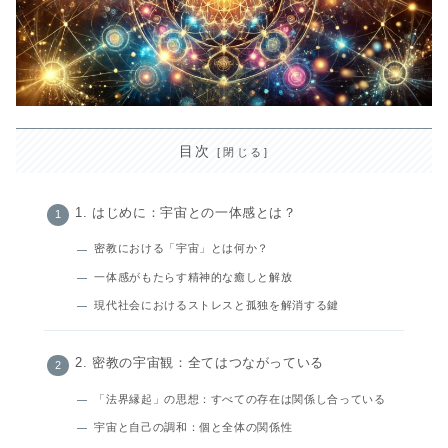
目次
1. はじめに：宇宙との一体感とは？
密教における「宇宙」とは何か？
一体感がもたらす精神的な癒しと解放
現代社会におけるストレスと孤独を解消する鍵
2. 密教の宇宙観：全てはつながっている
「法界縁起」の思想：すべての存在は関係し合っている
宇宙と自己の調和：個と全体の関係性