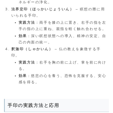
ネルギーの浄化。
法界定印（ほっかいじょういん）
– 瞑想の際に用
いられる手印。
実践方法
：両手を膝の上に置き、右手の指を左
手の指の上に重ね、親指を軽く触れ合わせる。
効果
：深い瞑想状態への導入、精神の安定、自
己の内面の統一。
釈迦印（しゃかいん）
– 仏の教えを象徴する手
印。
実践方法
：右手を胸の前に上げ、掌を前に向け
る。
効果
：慈悲の心を養う、恐怖を克服する、安心
感を得る。
手印の実践方法と応用