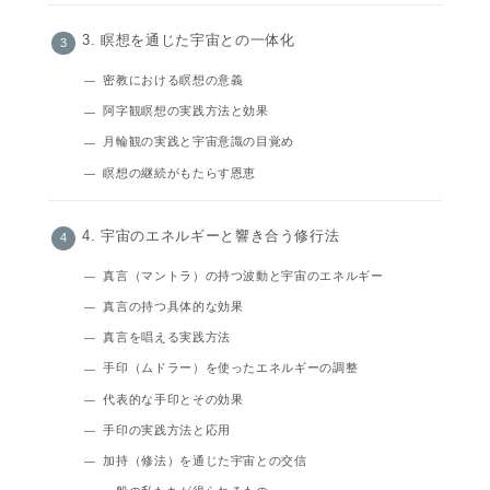
3. 瞑想を通じた宇宙との一体化
密教における瞑想の意義
阿字観瞑想の実践方法と効果
月輪観の実践と宇宙意識の目覚め
瞑想の継続がもたらす恩恵
4. 宇宙のエネルギーと響き合う修行法
真言（マントラ）の持つ波動と宇宙のエネルギー
真言の持つ具体的な効果
真言を唱える実践方法
手印（ムドラー）を使ったエネルギーの調整
代表的な手印とその効果
手印の実践方法と応用
加持（修法）を通じた宇宙との交信