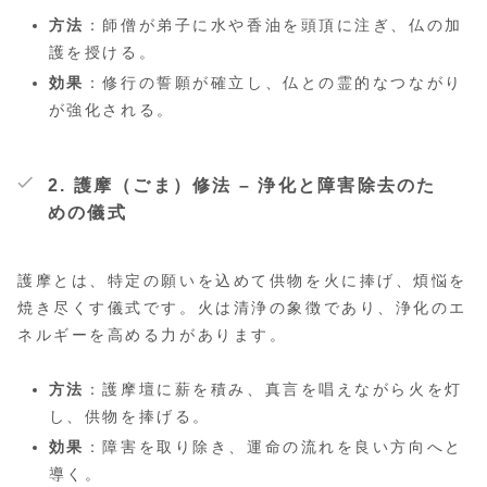
方法
：師僧が弟子に水や香油を頭頂に注ぎ、仏の加
護を授ける。
効果
：修行の誓願が確立し、仏との霊的なつながり
が強化される。
2.
護摩（ごま）修法
– 浄化と障害除去のた
めの儀式
護摩とは、特定の願いを込めて供物を火に捧げ、煩悩を
焼き尽くす儀式です。火は清浄の象徴であり、浄化のエ
ネルギーを高める力があります。
方法
：護摩壇に薪を積み、真言を唱えながら火を灯
し、供物を捧げる。
効果
：障害を取り除き、運命の流れを良い方向へと
導く。