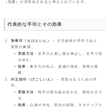
（気脈）が活性化されると考えられています。
代表的な手印とその効果
智拳印（ちけんいん）
– 大日如来の手印であり、
智慧の象徴。
実践方法
：左手の人差し指を伸ばし、右手で包
み込む。
効果
：集中力の向上、直感の強化、智慧の覚
醒。
外五指印（げごしいん）
– 邪気を払うための手
印。
実践方法
：両手の指を組み合わせ、指先を立て
る。
効果
：心身の浄化、邪念の排除、ネガティブエ