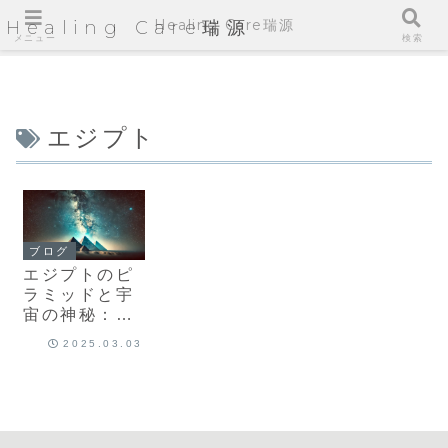
Healing Care瑞源
Healing Care瑞源
メニュー
検索
エジプト
ブログ
エジプトのピ
ラミッドと宇
宙の神秘：ス
ピリチュアル
2025.03.03
な意味とエネ
ルギー