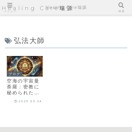
Healing Care瑞源
Healing Care瑞源
メニュー
検索
弘法大師
ブログ
空海の宇宙曼
荼羅：密教に
秘められた宇
宙の真理
2025.03.24