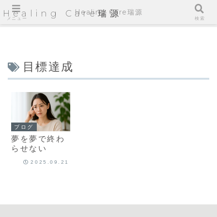
Healing Care瑞源
Healing Care瑞源
メニュー
検索
目標達成
ブログ
夢を夢で終わ
らせない
2025.09.21