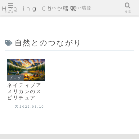
Healing Care瑞源
Healing Care瑞源
メニュー
検索
自然とのつながり
ブログ
ネイティブア
メリカンのス
ピリチュアル
な知恵と自
2025.03.10
然・宇宙との
深いつながり