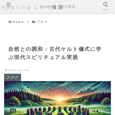
Healing Care瑞源
Healing Care瑞源
メニュー
検索
Home
ブログ
自然との調和：古代ケルト儀式に学
ぶ現代スピリチュアル実践
2025.02.04
ブログ