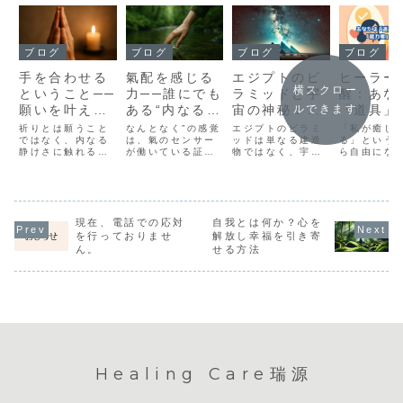
ブログ
ブログ
ブログ
ブログ
手を合わせる
氣配を感じる
エジプトのピ
ヒーラー
横スクロー
ということ──
力──誰にでも
ラミッドと宇
醒：あな
願いを叶えて
ある“内なるセ
宙の神秘：ス
「道具」
ルできます
もらうことで
ンサー”
ピリチュアル
って「能
祈りとは願うこと
なんとなく”の感覚
エジプトのピラミ
「私が癒し
はない
ではなく、内なる
は、氣のセンサー
な意味とエネ
ッドは単なる建造
者」では
る」という
静けさに触れる行
が働いている証。
物ではなく、宇宙
ら自由にな
ルギー
為。手を合わせる
誰にでも備わる内
のエネルギーと深
ーラーが陥
ことで世界とつな
なる感覚を、静か
く結びついていま
い自己執着
がる霊性を思い出
に取り戻してい
す。本記事では、
感・承認欲
す。
く。
ピラミッドのスピ
う3つの罠
リチュアルな意味
め直し、空
現在、電話での応対
自我とは何か？心を
や、エネルギーと
えに学ぶ「
の関係、瞑想や儀
ヒーリング
を行っておりませ
解放し幸福を引き寄
式における活用方
道を探りま
ん。
せる方法
法を解説します。
Healing Care瑞源