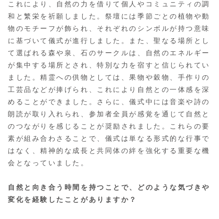
これにより、自然の力を借りて個人やコミュニティの調
和と繁栄を祈願しました。祭壇には季節ごとの植物や動
物のモチーフが飾られ、それぞれのシンボルが持つ意味
に基づいて儀式が進行しました。また、聖なる場所とし
て選ばれる森や泉、石のサークルは、自然のエネルギー
が集中する場所とされ、特別な力を宿すと信じられてい
ました。精霊への供物としては、果物や穀物、手作りの
工芸品などが捧げられ、これにより自然との一体感を深
めることができました。さらに、儀式中には音楽や詩の
朗読が取り入れられ、参加者全員が感覚を通じて自然と
のつながりを感じることが奨励されました。これらの要
素が組み合わさることで、儀式は単なる形式的な行事で
はなく、精神的な成長と共同体の絆を強化する重要な機
会となっていました。
自然と向き合う時間を持つことで、どのような気づきや
変化を経験したことがありますか？