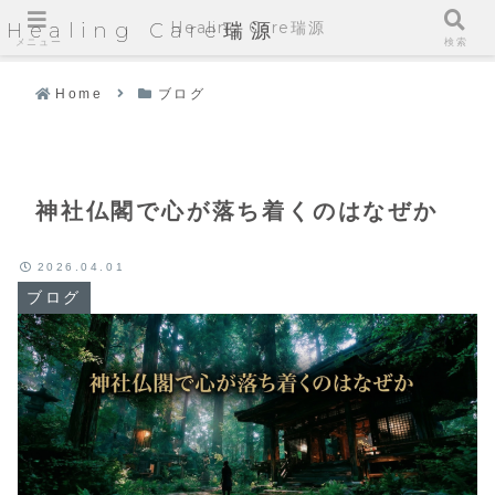
Healing Care瑞源
Healing Care瑞源
メニュー
検索
Home
ブログ
神社仏閣で心が落ち着くのはなぜか
2026.04.01
ブログ