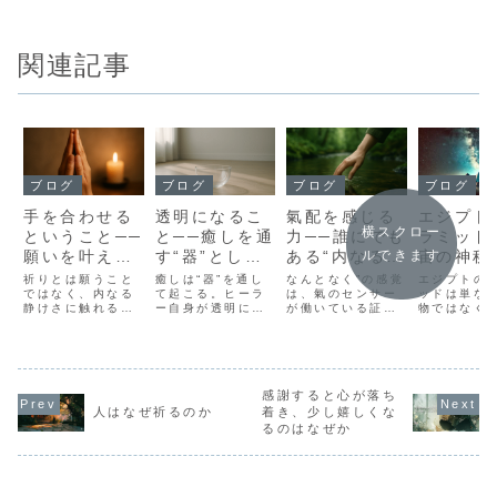
関連記事
ブログ
ブログ
ブログ
ブログ
手を合わせる
透明になるこ
氣配を感じる
エジプト
横スクロー
ということ──
と──癒しを通
力──誰にでも
ラミッド
願いを叶えて
す“器”として
ある“内なるセ
宙の神秘
ルできます
もらうことで
の在り方
ンサー”
ピリチュ
祈りとは願うこと
癒しは“器”を通し
なんとなく”の感覚
エジプトの
はない
ではなく、内なる
て起こる。ヒーラ
は、氣のセンサー
な意味と
ッドは単な
静けさに触れる行
ー自身が透明にな
が働いている証。
物ではなく
ルギー
為。手を合わせる
ることで、エネル
誰にでも備わる内
のエネルギ
ことで世界とつな
ギーは濁らず、自
なる感覚を、静か
く結びつい
がる霊性を思い出
然と深い癒しが流
に取り戻してい
す。本記事
す。
れ出す。
く。
ピラミッド
リチュアル
感謝すると心が落ち
や、エネル
の関係、瞑
人はなぜ祈るのか
着き、少し嬉しくな
式における
るのはなぜか
法を解説し