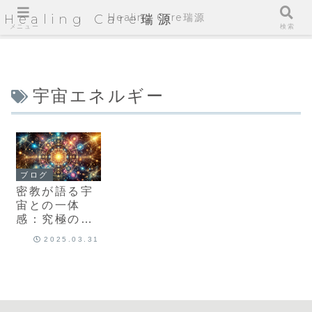
Healing Care瑞源
Healing Care瑞源
メニュー
検索
宇宙エネルギー
ブログ
密教が語る宇
宙との一体
感：究極の癒
しと解放
2025.03.31