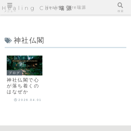
Healing Care瑞源
Healing Care瑞源
メニュー
検索
神社仏閣
ブログ
神社仏閣で心
が落ち着くの
はなぜか
2026.04.01